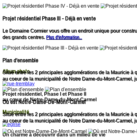
Projet résidentiel Phase III - Déjà en vente
Le Domaine Cormier vous offre un endroit unique pour construi
Plus d'information...
des grands centres.
Plan d'ensemble
Album
photo
Situé entre les 2 principales agglomérations de la Mauricie à 
au coeur de la municipalité de Notre Dame-du-Mont-Carmel, jus
Projet résidentiel, Phase I et Phase II
au cœur de Notre-Dame-du-Mont-Carmel
Où est Notre-Dame-De-Mont-Carmel
Municipalité
Situé entre les 2 principales agglomérations de la Mauricie à 
au coeur de la municipalité de Notre Dame-du-Mont-Carmel, jus
Un charme à découvrir dans un milieu de vie